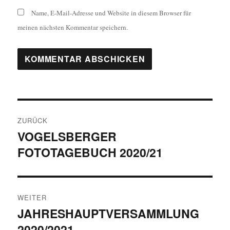
Name, E-Mail-Adresse und Website in diesem Browser für
meinen nächsten Kommentar speichern.
Beitragsnavigation
ZURÜCK
VOGELSBERGER
Vorheriger
FOTOTAGEBUCH 2020/21
Beitrag:
WEITER
JAHRESHAUPTVERSAMMLUNG
Nächster
2020/2021
Beitrag: