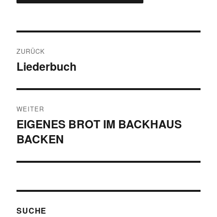
Beitragsnavigation
ZURÜCK
Liederbuch
Vorheriger
Beitrag:
WEITER
EIGENES BROT IM BACKHAUS
Nächster
BACKEN
Beitrag:
SUCHE