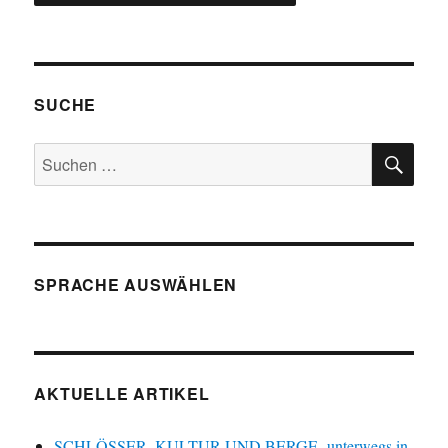
SUCHE
SU
Suchen
nach:
SPRACHE AUSWÄHLEN
AKTUELLE ARTIKEL
SCHLÖSSER, KULTUR UND BERGE -unterwegs in