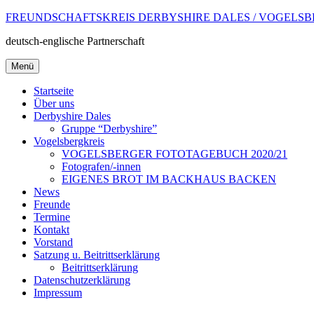
Zum
FREUNDSCHAFTSKREIS DERBYSHIRE DALES / VOGELSB
Inhalt
deutsch-englische Partnerschaft
springen
Menü
Startseite
Über uns
Derbyshire Dales
Gruppe “Derbyshire”
Vogelsbergkreis
VOGELSBERGER FOTOTAGEBUCH 2020/21
Fotografen/-innen
EIGENES BROT IM BACKHAUS BACKEN
News
Freunde
Termine
Kontakt
Vorstand
Satzung u. Beitrittserklärung
Beitrittserklärung
Datenschutzerklärung
Impressum