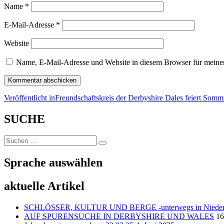
Name
*
E-Mail-Adresse
*
Website
Name, E-Mail-Adresse und Website in diesem Browser für meine
Beitragsnavigation
Veröffentlicht in
Freundschaftskreis der Derbyshire Dales feiert Somm
SUCHE
Suchen
Suchen
nach:
Sprache auswählen
aktuelle Artikel
SCHLÖSSER, KULTUR UND BERGE -unterwegs in Niedersc
AUF SPURENSUCHE IN DERBYSHIRE UND WALES
16