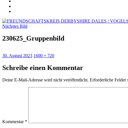
Satzung
u.
Impressum
Beitrittserklärung
Datenschutzerklärung
Nächstes Bild
230625_Gruppenbild
Veröffentlicht
Originalgröße
30. August 2023
1600 × 720
am
Schreibe einen Kommentar
Deine E-Mail-Adresse wird nicht veröffentlicht.
Erforderliche Felder 
Kommentar
*