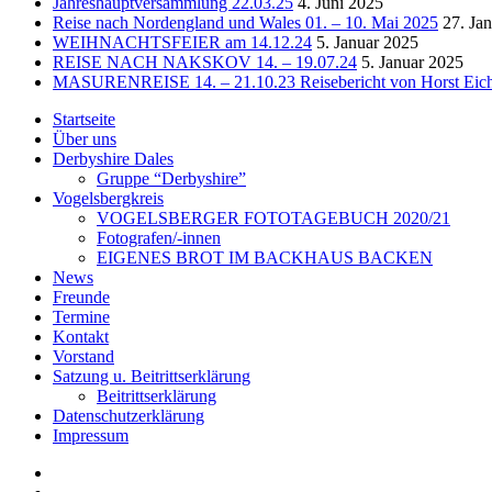
Jahreshauptversammlung 22.03.25
4. Juni 2025
Reise nach Nordengland und Wales 01. – 10. Mai 2025
27. Ja
WEIHNACHTSFEIER am 14.12.24
5. Januar 2025
REISE NACH NAKSKOV 14. – 19.07.24
5. Januar 2025
MASURENREISE 14. – 21.10.23 Reisebericht von Horst Eic
Startseite
Über uns
Derbyshire Dales
Gruppe “Derbyshire”
Vogelsbergkreis
VOGELSBERGER FOTOTAGEBUCH 2020/21
Fotografen/-innen
EIGENES BROT IM BACKHAUS BACKEN
News
Freunde
Termine
Kontakt
Vorstand
Satzung u. Beitrittserklärung
Beitrittserklärung
Datenschutzerklärung
Impressum
Satzung
u.
Impressum