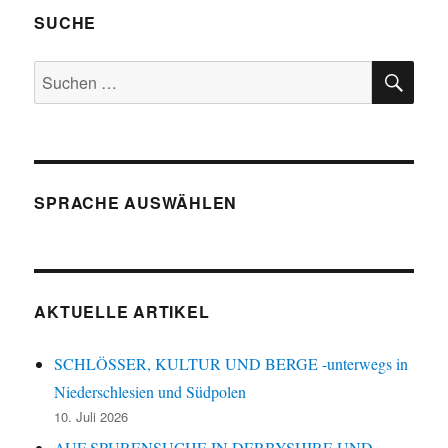
SUCHE
SU
Suchen
nach:
SPRACHE AUSWÄHLEN
AKTUELLE ARTIKEL
SCHLÖSSER, KULTUR UND BERGE -unterwegs in
Niederschlesien und Südpolen
10. Juli 2026
AUF SPURENSUCHE IN DERBYSHIRE UND