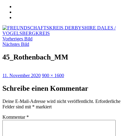
Satzung
u.
Impressum
Beitrittserklärung
Datenschutzerklärung
Vorheriges Bild
Nächstes Bild
45_Rothenbach_MM
Veröffentlicht
Originalgröße
11. November 2020
900 × 1600
am
Schreibe einen Kommentar
Deine E-Mail-Adresse wird nicht veröffentlicht.
Erforderliche
Felder sind mit
*
markiert
Kommentar
*