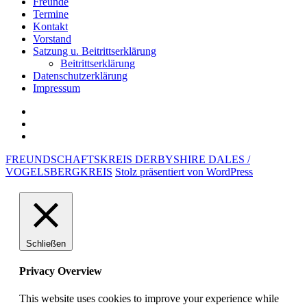
Freunde
Termine
Kontakt
Vorstand
Satzung u. Beitrittserklärung
Beitrittserklärung
Datenschutzerklärung
Impressum
Satzung
u.
Impressum
Beitrittserklärung
Datenschutzerklärung
FREUNDSCHAFTSKREIS DERBYSHIRE DALES /
VOGELSBERGKREIS
Stolz präsentiert von WordPress
Schließen
Privacy Overview
This website uses cookies to improve your experience while