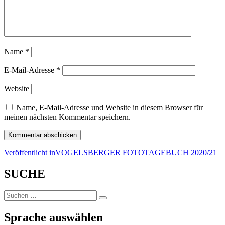
Name
*
E-Mail-Adresse
*
Website
Name, E-Mail-Adresse und Website in diesem Browser für
meinen nächsten Kommentar speichern.
Beitragsnavigation
Veröffentlicht in
VOGELSBERGER FOTOTAGEBUCH 2020/21
SUCHE
Suchen
Suchen
nach:
Sprache auswählen