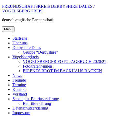
Zum
FREUNDSCHAFTSKREIS DERBYSHIRE DALES /
Inhalt
VOGELSBERGKREIS
springen
deutsch-englische Partnerschaft
Menü
Startseite
Über uns
Derbyshire Dales
Gruppe “Derbyshire”
Vogelsbergkreis
VOGELSBERGER FOTOTAGEBUCH 2020/21
Fotografen/-innen
EIGENES BROT IM BACKHAUS BACKEN
News
Freunde
Termine
Kontakt
Vorstand
Satzung u. Beitrittserklärung
Beitrittserklärung
Datenschutzerklärung
Impressum