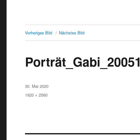
Vorheriges Bild
Nächstes Bild
Porträt_Gabi_2005
Veröffentlicht
30. Mai 2020
am
Originalgröße
1920 × 2560